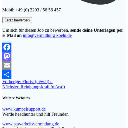
Mobil: +49 (0) 2203 / 56 56 457
Um sich für diesen Job zu bewerben,
sende deine Unterlagen per
E-Mail an
info@vermittlung-koeln.de
Facebook
Mastodon
Email
Beitragsnavigation
Vorheriger
Vorherige:
Florist (m/w/d) n
Teilen
Nächster
Beitrag:
Nächster:
Reinigungskraft (m/w/d)
Beitrag:
Weitere Websites
www.kumpelsupport.de
Werde headhunter und hilf Freunden
www.pav-arbeitsvermittlung.de