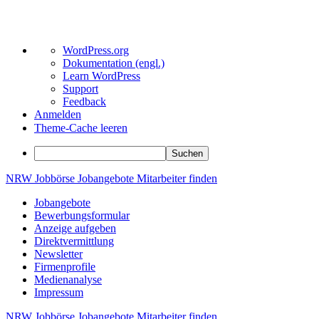
Über
WordPress.org
WordPress
Dokumentation (engl.)
Learn WordPress
Support
Feedback
Anmelden
Theme-Cache leeren
Suchen
Zum
NRW
Jobbörse
Jobangebote
Mitarbeiter
finden
Inhalt
Jobangebote
springen
Bewerbungsformular
Anzeige aufgeben
Direktvermittlung
Newsletter
Firmenprofile
Medienanalyse
Impressum
NRW
Jobbörse
Jobangebote
Mitarbeiter
finden