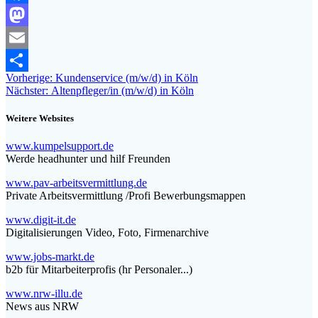
Facebook
Mastodon
Email
Beitragsnavigation
Vorheriger
Vorherige:
Kundenservice (m/w/d) in Köln
Teilen
Nächster
Beitrag:
Nächster:
Altenpfleger/in (m/w/d) in Köln
Beitrag:
Weitere Websites
www.kumpelsupport.de
Werde headhunter und hilf Freunden
www.pav-arbeitsvermittlung.de
Private Arbeitsvermittlung /Profi Bewerbungsmappen
www.digit-it.de
Digitalisierungen Video, Foto, Firmenarchive
www.jobs-markt.de
b2b für Mitarbeiterprofis (hr Personaler...)
www.nrw-illu.de
News aus NRW