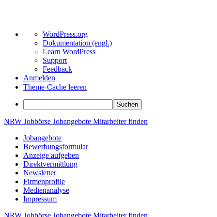
Über
WordPress.org
WordPress
Dokumentation (engl.)
Learn WordPress
Support
Feedback
Anmelden
Theme-Cache leeren
Suchen
Zum
NRW
Jobbörse
Jobangebote
Mitarbeiter
finden
Inhalt
Jobangebote
springen
Bewerbungsformular
Anzeige aufgeben
Direktvermittlung
Newsletter
Firmenprofile
Medienanalyse
Impressum
NRW
Jobbörse
Jobangebote
Mitarbeiter
finden