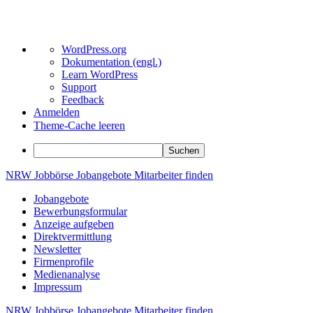
Über
WordPress.org
WordPress
Dokumentation (engl.)
Learn WordPress
Support
Feedback
Anmelden
Theme-Cache leeren
Suchen
Zum
NRW
Jobbörse
Jobangebote
Mitarbeiter
finden
Inhalt
Jobangebote
springen
Bewerbungsformular
Anzeige aufgeben
Direktvermittlung
Newsletter
Firmenprofile
Medienanalyse
Impressum
NRW
Jobbörse
Jobangebote
Mitarbeiter
finden