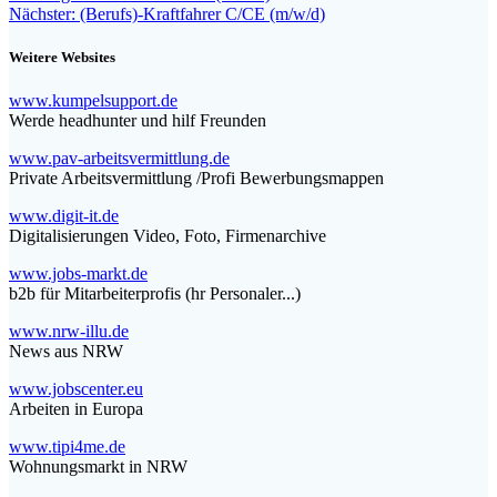
Teilen
Nächster
Beitrag:
Nächster:
(Berufs)-Kraftfahrer C/CE (m/w/d)
Beitrag:
Weitere Websites
www.kumpelsupport.de
Werde headhunter und hilf Freunden
www.pav-arbeitsvermittlung.de
Private Arbeitsvermittlung /Profi Bewerbungsmappen
www.digit-it.de
Digitalisierungen Video, Foto, Firmenarchive
www.jobs-markt.de
b2b für Mitarbeiterprofis (hr Personaler...)
www.nrw-illu.de
News aus NRW
www.jobscenter.eu
Arbeiten in Europa
www.tipi4me.de
Wohnungsmarkt in NRW