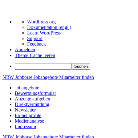
Über
WordPress.org
WordPress
Dokumentation (engl.)
Learn WordPress
Support
Feedback
Anmelden
Theme-Cache leeren
Suchen
Zum
NRW
Jobbörse
Jobangebote
Mitarbeiter
finden
Inhalt
Jobangebote
springen
Bewerbungsformular
Anzeige aufgeben
Direktvermittlung
Newsletter
Firmenprofile
Medienanalyse
Impressum
NRW
Jobbörse
Jobangebote
Mitarbeiter
finden