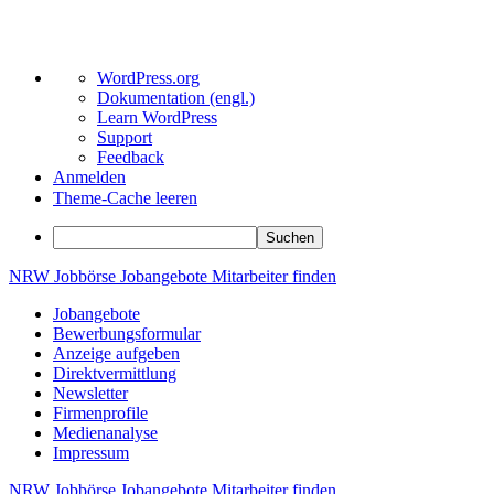
Über
WordPress.org
WordPress
Dokumentation (engl.)
Learn WordPress
Support
Feedback
Anmelden
Theme-Cache leeren
Suchen
Zum
NRW
Jobbörse
Jobangebote
Mitarbeiter
finden
Inhalt
Jobangebote
springen
Bewerbungsformular
Anzeige aufgeben
Direktvermittlung
Newsletter
Firmenprofile
Medienanalyse
Impressum
NRW
Jobbörse
Jobangebote
Mitarbeiter
finden