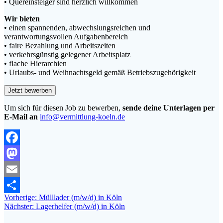
• Quereinsteiger sind herzlich willkommen
Wir bieten
• einen spannenden, abwechslungsreichen und
verantwortungsvollen Aufgabenbereich
• faire Bezahlung und Arbeitszeiten
• verkehrsgünstig gelegener Arbeitsplatz
• flache Hierarchien
• Urlaubs- und Weihnachtsgeld gemäß Betriebszugehörigkeit
Um sich für diesen Job zu bewerben,
sende deine Unterlagen per
E-Mail an
info@vermittlung-koeln.de
Facebook
Mastodon
Email
Beitragsnavigation
Vorheriger
Vorherige:
Mülllader (m/w/d) in Köln
Teilen
Nächster
Beitrag:
Nächster:
Lagerhelfer (m/w/d) in Köln
Beitrag: