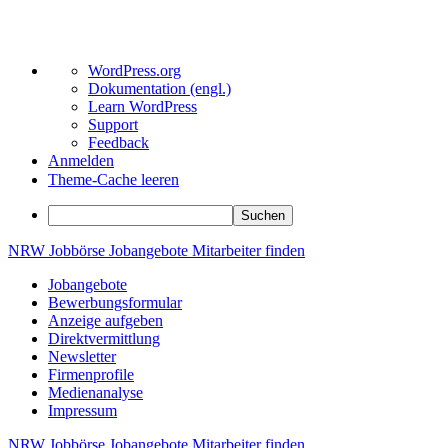
Über
WordPress.org
WordPress
Dokumentation (engl.)
Learn WordPress
Support
Feedback
Anmelden
Theme-Cache leeren
Suchen
Zum
NRW
Jobbörse
Jobangebote
Mitarbeiter
finden
Inhalt
Jobangebote
springen
Bewerbungsformular
Anzeige aufgeben
Direktvermittlung
Newsletter
Firmenprofile
Medienanalyse
Impressum
NRW
Jobbörse
Jobangebote
Mitarbeiter
finden