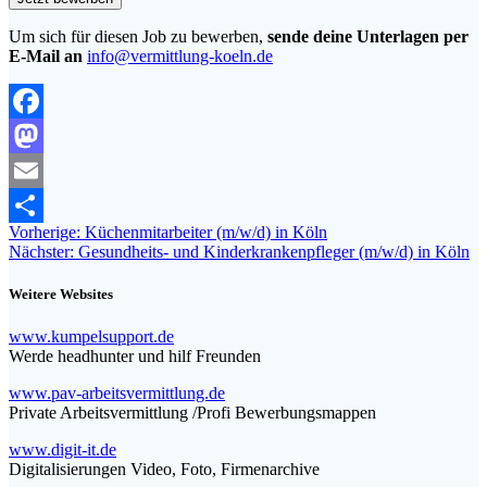
Um sich für diesen Job zu bewerben,
sende deine Unterlagen per
E-Mail an
info@vermittlung-koeln.de
Facebook
Mastodon
Email
Beitragsnavigation
Vorheriger
Vorherige:
Küchenmitarbeiter (m/w/d) in Köln
Teilen
Nächster
Beitrag:
Nächster:
Gesundheits- und Kinderkrankenpfleger (m/w/d) in Köln
Beitrag:
Weitere Websites
www.kumpelsupport.de
Werde headhunter und hilf Freunden
www.pav-arbeitsvermittlung.de
Private Arbeitsvermittlung /Profi Bewerbungsmappen
www.digit-it.de
Digitalisierungen Video, Foto, Firmenarchive