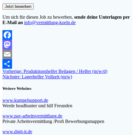
Um sich für diesen Job zu bewerben,
sende deine Unterlagen per
E-Mail an
info@vermittlung-koeln.de
Facebook
Mastodon
Email
Beitragsnavigation
Vorheriger
Vorherige:
Produktionshelfer Beilagen / Helfer (m/w/d)
Teilen
Nächster
Beitrag:
Nächster:
Lagerhelfer Vollzeit (m/w)
Beitrag:
Weitere Websites
www.kumpelsupport.de
Werde headhunter und hilf Freunden
www.pav-arbeitsvermittlung.de
Private Arbeitsvermittlung /Profi Bewerbungsmappen
www.digit-it.de