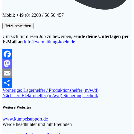
Mobil: +49 (0) 2203 / 56 56 457
Um sich für diesen Job zu bewerben,
sende deine Unterlagen per
E-Mail an
info@vermittlung-koeln.de
Facebook
Mastodon
Email
Beitragsnavigation
Vorheriger
Vorherige:
Lagerhelfer / Produktionshelfer (m/w/d)
Teilen
Nächster
Beitrag:
Nächster:
Elektrohelfer (m/w/d) Steuerungstechnik
Beitrag:
Weitere Websites
www.kumpelsupport.de
Werde headhunter und hilf Freunden