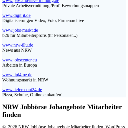
www.pav-arbeitsvermittlung.de
Private Arbeitsvermittlung /Profi Bewerbungsmappen
www.digit-it.de
Digitalisierungen Video, Foto, Firmenarchive
www.jobs-markt.de
b2b für Mitarbeiterprofis (hr Personaler...)
www.nrw-illu.de
News aus NRW
www.jobscenter.eu
Arbeiten in Europa
www.tipi4me.de
Wohnungsmarkt in NRW
www.lieferscout24.de
Pizza, Schuhe, Online einkaufen!
NRW Jobbörse Jobangebote Mitarbeiter
finden
© 2026 NRW Jobbörse Jobangebote Mitarbeiter finden. WordPress