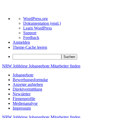
Über
WordPress.org
WordPress
Dokumentation (engl.)
Learn WordPress
Support
Feedback
Anmelden
Theme-Cache leeren
Suchen
Zum
NRW
Jobbörse
Jobangebote
Mitarbeiter
finden
Inhalt
Jobangebote
springen
Bewerbungsformular
Anzeige aufgeben
Direktvermittlung
Newsletter
Firmenprofile
Medienanalyse
Impressum
NRW
Jobbörse
Jobangebote
Mitarbeiter
finden