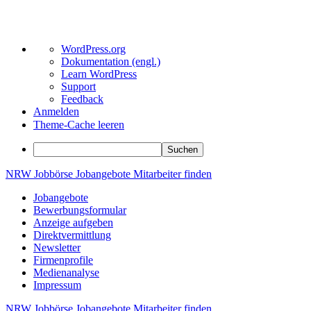
Über
WordPress.org
WordPress
Dokumentation (engl.)
Learn WordPress
Support
Feedback
Anmelden
Theme-Cache leeren
Suchen
Zum
NRW
Jobbörse
Jobangebote
Mitarbeiter
finden
Inhalt
Jobangebote
springen
Bewerbungsformular
Anzeige aufgeben
Direktvermittlung
Newsletter
Firmenprofile
Medienanalyse
Impressum
NRW
Jobbörse
Jobangebote
Mitarbeiter
finden