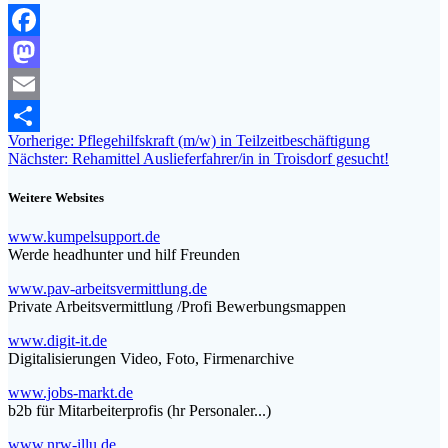
Facebook
Mastodon
Email
Beitragsnavigation
Vorheriger
Vorherige:
Pflegehilfskraft (m/w) in Teilzeitbeschäftigung
Teilen
Nächster
Beitrag:
Nächster:
Rehamittel Auslieferfahrer/in in Troisdorf gesucht!
Beitrag:
Weitere Websites
www.kumpelsupport.de
Werde headhunter und hilf Freunden
www.pav-arbeitsvermittlung.de
Private Arbeitsvermittlung /Profi Bewerbungsmappen
www.digit-it.de
Digitalisierungen Video, Foto, Firmenarchive
www.jobs-markt.de
b2b für Mitarbeiterprofis (hr Personaler...)
www.nrw-illu.de