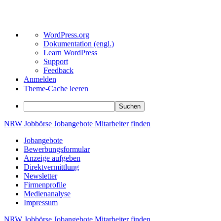
Über
WordPress.org
WordPress
Dokumentation (engl.)
Learn WordPress
Support
Feedback
Anmelden
Theme-Cache leeren
Suchen
Zum
NRW
Jobbörse
Jobangebote
Mitarbeiter
finden
Inhalt
Jobangebote
springen
Bewerbungsformular
Anzeige aufgeben
Direktvermittlung
Newsletter
Firmenprofile
Medienanalyse
Impressum
NRW
Jobbörse
Jobangebote
Mitarbeiter
finden