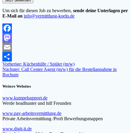
Um sich für diesen Job zu bewerben,
sende deine Unterlagen per
E-Mail an
info@vermittlung-koeln.de
Facebook
Mastodon
Email
Beitragsnavigation
Vorheriger
Vorherige:
Küchenhilfe / Spüler (m/w)
Teilen
Nächster
Beitrag:
Nächster:
Call Center Agent (m/w) für die Bestellannahme in
Beitrag:
Bochum
Weitere Websites
www.kumpelsupport.de
Werde headhunter und hilf Freunden
www.pav-arbeitsvermittlung.de
Private Arbeitsvermittlung /Profi Bewerbungsmappen
www.digit-it.de