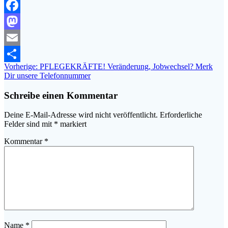
Facebook
Mastodon
Email
Beitragsnavigation
Vorheriger
Vorherige:
PFLEGEKRÄFTE! Veränderung, Jobwechsel? Merk
Teilen
Beitrag:
Dir unsere Telefonnummer
Schreibe einen Kommentar
Deine E-Mail-Adresse wird nicht veröffentlicht.
Erforderliche
Felder sind mit
*
markiert
Kommentar
*
Name
*