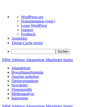
Über
WordPress.org
WordPress
Dokumentation (engl.)
Learn WordPress
Support
Feedback
Anmelden
Theme-Cache leeren
Suchen
Zum
NRW
Jobbörse
Jobangebote
Mitarbeiter
finden
Inhalt
Jobangebote
springen
Bewerbungsformular
Anzeige aufgeben
Direktvermittlung
Newsletter
Firmenprofile
Medienanalyse
Impressum
NRW
Jobbörse
Jobangebote
Mitarbeiter
finden